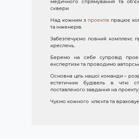
медичного спрямування та об’єк
сквери.
Над кожним з
проектів
працює ком
та інженерів.
Забезпечуємо повний комплекс пр
креслень.
Беремо на себе супровід проек
експертизи та проводимо авторськи
Основна ціль нашої команди – роз
естетичних будівель в чіткі с
поставленого завдання на проекту
Чуємо кожного клієнта та враховує
архітектурна студія Інтеграл
архітектура