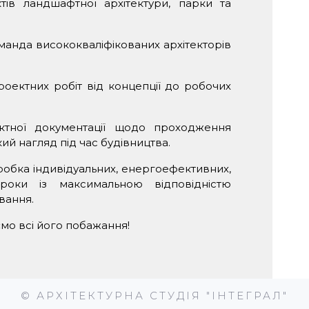
тів ландшафтної архітектури, парки та
анда висококваліфікованих архітекторів
оектних робіт від концепції до робочих
тної документації щодо проходження
й нагляд під час будівництва.
робка індивідуальних, енергоефективних,
троки із максимальною відповідністю
вання.
мо всі його побажання!
© АРХІТЕКТУРНА СТУДІЯ "ІНТЕГРАЛ"